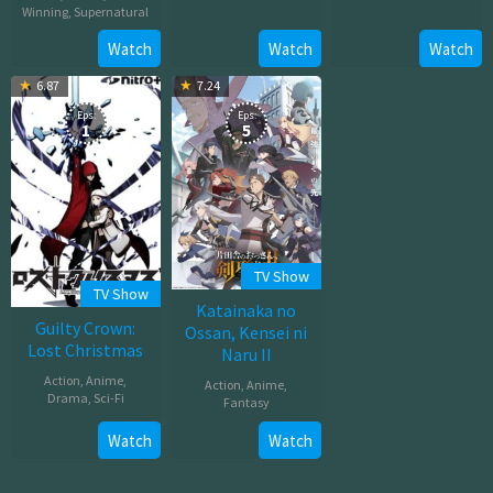
Winning
,
Supernatural
2012
Mar
Jul
Watch
Watch
Watch
20,
18,
2026
6.87
7.24
2025
Eps:
Eps:
1
5
TV Show
TV Show
Katainaka no
Guilty Crown:
Ossan, Kensei ni
Lost Christmas
Naru II
Action
,
Anime
,
Action
,
Anime
,
Drama
,
Sci-Fi
Fantasy
Jul
Jul
Watch
Watch
26,
08,
2012
2026