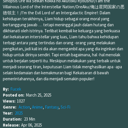
Sinopsis Ore wa Seikan Kokka no Akutoku Ryoushu!/I am the
Villainous Lord of the Interstellar Nation/OreAku/俺は星間国家の悪
徳領主！/I’m the Evil Lord of an Intergalactic Empire!: Dalam
kehidupan terakhirnya, Liam hidup sebagai orang moral yang
bertanggung jawab … tetapi meninggal jauh dalam hutang dan
dikhianati oleh istrinya. Terlibat kembali ke keluarga yang berkuasa
dari kekaisaran interstellar yang luas, Liam tahu bahwa kehidupan
terbagi antara yang tertindas dan orang -orang yang melakukan
pengikatan, jadi kali ini dia akan mengambil apa yang dia inginkan dan
hidup untuk dirinya sendiri. Tapi entah bagaimana, hal -hal menolak
untuk berjalan seperti itu. Meskipun melakukan yang terbaik untuk
menjadi seorang tiran, keputusan Liam tidak menghasilkan apa -apa
selain kedamaian dan kemakmuran bagi Kekaisaran di bawah
pemerintahannya, dan dia menjadi semakin populer!
By:
Fucek
Posted on:
March 25, 2025
Views:
1027
Genre:
Action
,
Anime
,
Fantasy
,
Sci-Fi
Year:
2025
Duration:
23 Min
Release:
Apr 06, 2025