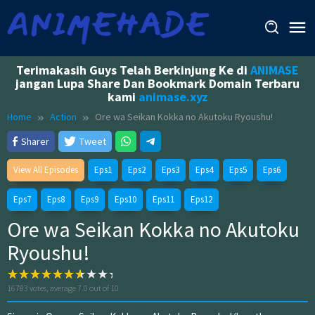
Skip
to
content
Terimakasih Guys Telah Berkinjung Ke di
ANIMASE
jangan Lupa Share Dan Bookmark Domain Terbaru
kami
animase.xyz
Home
Action
Ore wa Seikan Kokka no Akutoku Ryoushu!
Sharer
Tweet
View All Episodes
Eps1
Eps2
Eps3
Eps4
Eps5
Eps6
Eps7
Eps8
Eps9
Eps10
Eps11
Eps12
Ore wa Seikan Kokka no Akutoku
Ryoushu!
16783
votes, average
7.0
out of 10