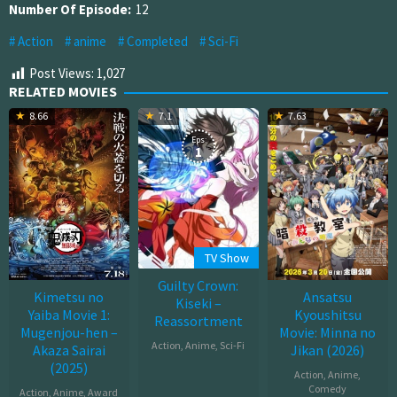
Number Of Episode:
12
Action
anime
Completed
Sci-Fi
Post Views:
1,027
RELATED MOVIES
8.66
7.1
7.63
Eps:
1
TV Show
Guilty Crown:
Kimetsu no
Ansatsu
Kiseki –
Yaiba Movie 1:
Kyoushitsu
Reassortment
Mugenjou-hen –
Movie: Minna no
Action
,
Anime
,
Sci-Fi
Akaza Sairai
Jikan (2026)
(2025)
Jan
Action
,
Anime
,
Comedy
Action
,
Anime
,
Award
03,