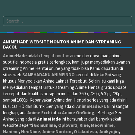
Search
for:
ANIMEHADE WEBSITE NONTON ANIME DAN STREAMING
BACOL
AnimeHade
adalah
tempat nonton
anime dan download anime
subtitle indonesia gratis terlengkap, kami juga menyediakan layanan
streaming Anime Hentai online yang tidak bisa Kamu dapatkan di
situs web
SAMEHADAKU
ANIMEINDO
kecuali di
NekoPoi
yang
khusus Menyediakan Anime Laknat Tersebut. Selain itu kami juga
menyediakan tempat untuk streaming Anime Hentai gratis update
tercepat dan kualitas beragam mulai dari 360p, 480p, 540p, 720p,
sampai 1080p. Kebanyakan Anime dan Hentai series yang ada disini
kualitas HD dan Burrik. Seri yang ada di
AnimeHade.FUN
ini sangat
lengkap, ada
Anime Ecchi
atau
Anime OnGoing
, Berbagai Seri
Anime yang ada di
AnimeHade
ini bersumber dari banyak sekali
website seperti
Gomunime
,
Oploverz
,
Riee
,
Meownime
,
Nanime
,
NeoNime
,
AnimeNonton
,
Otakudesu
,
Anikyojin
,