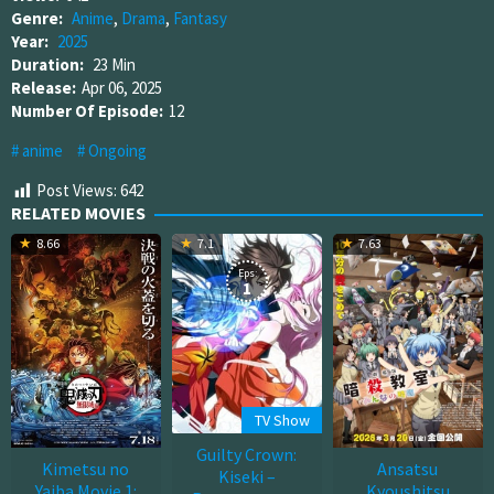
Genre:
Anime
,
Drama
,
Fantasy
Year:
2025
Duration:
23 Min
Release:
Apr 06, 2025
Number Of Episode:
12
anime
Ongoing
Post Views:
642
RELATED MOVIES
8.66
7.1
7.63
Eps:
1
TV Show
Guilty Crown:
Kimetsu no
Ansatsu
Kiseki –
Yaiba Movie 1:
Kyoushitsu