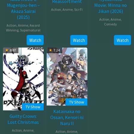
Reassortment
Mugenjou-hen –
Movie: Minna no
Action
,
Anime
,
Sci-Fi
Akaza Sairai
Jikan (2026)
(2025)
Jan
Action
,
Anime
,
Comedy
Action
,
Anime
,
Award
03,
Winning
,
Supernatural
2012
Mar
Jul
Watch
Watch
Watch
20,
18,
2026
6.87
7.24
2025
Eps:
Eps:
1
5
TV Show
TV Show
Katainaka no
Guilty Crown:
Ossan, Kensei ni
Lost Christmas
Naru II
Action
,
Anime
,
Action
,
Anime
,