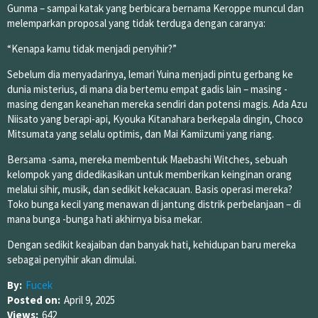
Gunma – sampai katak yang berbicara bernama Keroppe muncul dan
melemparkan proposal yang tidak terduga dengan caranya:
“Kenapa kamu tidak menjadi penyihir?”
Sebelum dia menyadarinya, lemari Yuina menjadi pintu gerbang ke
dunia misterius, di mana dia bertemu empat gadis lain – masing -
masing dengan keanehan mereka sendiri dan potensi magis. Ada Azu
Niisato yang berapi-api, Kyouka Kitanahara berkepala dingin, Choco
Mitsumata yang selalu optimis, dan Mai Kamiizumi yang riang.
Bersama -sama, mereka membentuk Maebashi Witches, sebuah
kelompok yang didedikasikan untuk memberikan keinginan orang
melalui sihir, musik, dan sedikit kekacauan. Basis operasi mereka?
Toko bunga kecil yang menawan di jantung distrik perbelanjaan – di
mana bunga -bunga hati akhirnya bisa mekar.
Dengan sedikit keajaiban dan banyak hati, kehidupan baru mereka
sebagai penyihir akan dimulai.
By:
Fucek
Posted on:
April 9, 2025
Views:
642