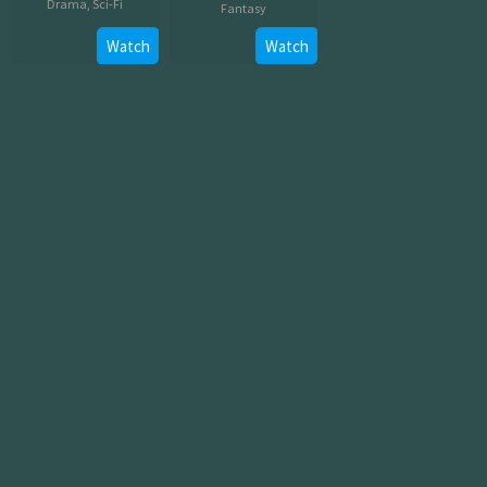
Drama
,
Sci-Fi
Fantasy
Jul
Jul
Watch
Watch
26,
08,
2012
2026