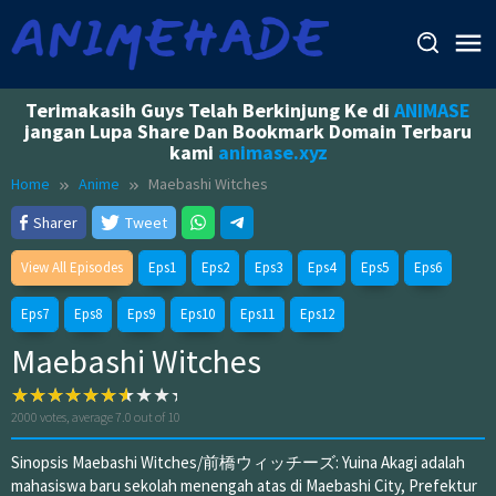
Skip
to
content
Terimakasih Guys Telah Berkinjung Ke di
ANIMASE
jangan Lupa Share Dan Bookmark Domain Terbaru
kami
animase.xyz
Home
Anime
Maebashi Witches
Sharer
Tweet
View All Episodes
Eps1
Eps2
Eps3
Eps4
Eps5
Eps6
Eps7
Eps8
Eps9
Eps10
Eps11
Eps12
Maebashi Witches
2000
votes, average
7.0
out of 10
Sinopsis Maebashi Witches/前橋ウィッチーズ: Yuina Akagi adalah
mahasiswa baru sekolah menengah atas di Maebashi City, Prefektur