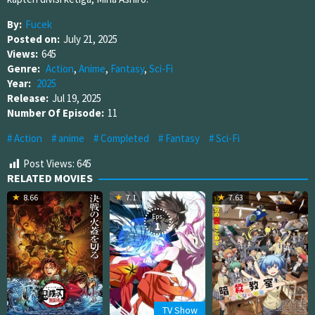
By:
Fucek
Posted on:
July 21, 2025
Views:
645
Genre:
Action
,
Anime
,
Fantasy
,
Sci-Fi
Year:
2025
Release:
Jul 19, 2025
Number Of Episode:
11
Action
anime
Completed
Fantasy
Sci-Fi
Post Views:
645
RELATED MOVIES
8.66
7.1
7.63
Eps:
1
TV Show