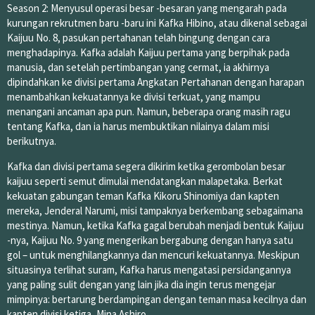
Season 2: Menyusul operasi besar -besaran yang mengarah pada
kurungan rekrutmen baru -baru ini Kafka Hibino, atau dikenal sebagai
Kaijuu No. 8, pasukan pertahanan telah bingung dengan cara
menghadapinya. Kafka adalah Kaijuu pertama yang berpihak pada
manusia, dan setelah pertimbangan yang cermat, ia akhirnya
dipindahkan ke divisi pertama Angkatan Pertahanan dengan harapan
menambahkan kekuatannya ke divisi terkuat, yang mampu
menangani ancaman apa pun. Namun, beberapa orang masih ragu
tentang Kafka, dan ia harus membuktikan nilainya dalam misi
berikutnya.
Kafka dan divisi pertama segera dikirim ketika gerombolan besar
kaijuu seperti semut dimulai mendatangkan malapetaka. Berkat
kekuatan gabungan teman Kafka Kikoru Shinomiya dan kapten
mereka, Jenderal Narumi, misi tampaknya berkembang sebagaimana
mestinya. Namun, ketika Kafka gagal berubah menjadi bentuk Kaijuu
-nya, Kaijuu No. 9 yang mengerikan bergabung dengan hanya satu
gol – untuk menghilangkannya dan mencuri kekuatannya. Meskipun
situasinya terlihat suram, Kafka harus mengatasi persidangannya
yang paling sulit dengan yang lain jika dia ingin terus mengejar
mimpinya: bertarung berdampingan dengan teman masa kecilnya dan
kapten divisi ketiga, Mina Ashiro.