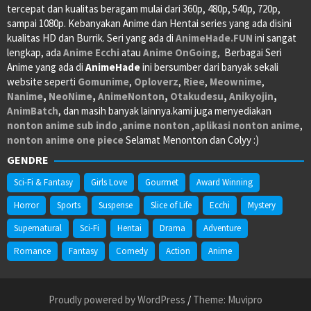
tercepat dan kualitas beragam mulai dari 360p, 480p, 540p, 720p,
sampai 1080p. Kebanyakan Anime dan Hentai series yang ada disini
kualitas HD dan Burrik. Seri yang ada di
AnimeHade.FUN
ini sangat
lengkap, ada
Anime Ecchi
atau
Anime OnGoing
, Berbagai Seri
Anime yang ada di
AnimeHade
ini bersumber dari banyak sekali
website seperti
Gomunime
,
Oploverz
,
Riee
,
Meownime
,
Nanime
,
NeoNime
,
AnimeNonton
,
Otakudesu
,
Anikyojin
,
AnimBatch
, dan masih banyak lainnya.kami juga menyediakan
nonton anime sub indo
,
anime nonton
,
aplikasi nonton anime
,
nonton anime one piece
Selamat Menonton dan Colyy :)
GENDRE
Sci-Fi & Fantasy
Girls Love
Gourmet
Award Winning
Horror
Sports
Suspense
Slice of Life
Ecchi
Mystery
Supernatural
Sci-Fi
Hentai
Drama
Adventure
Romance
Fantasy
Comedy
Action
Anime
Proudly powered by WordPress
/
Theme: Muvipro