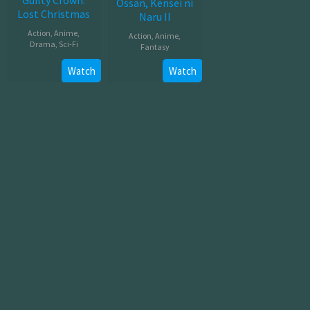
Guilty Crown:
Ossan, Kensei ni
Lost Christmas
Naru II
Action
,
Anime
,
Action
,
Anime
,
Drama
,
Sci-Fi
Fantasy
Jul
Jul
Watch
Watch
26,
08,
2012
2026