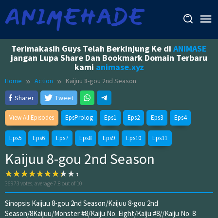
Skip
to
content
Terimakasih Guys Telah Berkinjung Ke di
ANIMASE
jangan Lupa Share Dan Bookmark Domain Terbaru
kami
animase.xyz
Home
Action
Kaijuu 8-gou 2nd Season
Sharer
Tweet
View All Episodes
EpsProlog
Eps1
Eps2
Eps3
Eps4
Eps5
Eps6
Eps7
Eps8
Eps9
Eps10
Eps11
Kaijuu 8-gou 2nd Season
36973
votes, average
7.8
out of 10
Sinopsis Kaijuu 8-gou 2nd Season/Kaijuu 8-gou 2nd
Season/8Kaijuu/Monster #8/Kaiju No. Eight/Kaiju #8//Kaiju No. 8