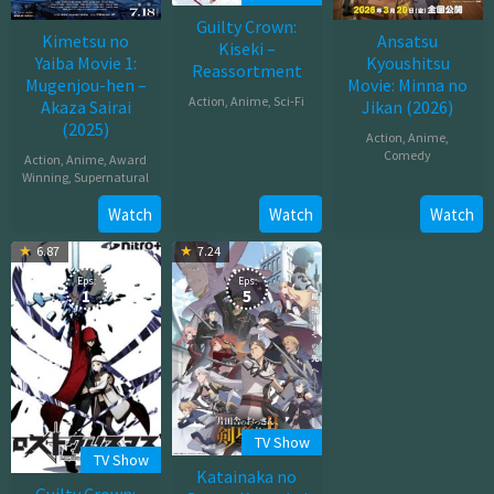
Guilty Crown:
Kimetsu no
Ansatsu
Kiseki –
Yaiba Movie 1:
Kyoushitsu
Reassortment
Mugenjou-hen –
Movie: Minna no
Action
,
Anime
,
Sci-Fi
Akaza Sairai
Jikan (2026)
(2025)
Jan
Action
,
Anime
,
Comedy
Action
,
Anime
,
Award
03,
Winning
,
Supernatural
2012
Mar
Jul
Watch
Watch
Watch
20,
18,
2026
6.87
7.24
2025
Eps:
Eps:
1
5
TV Show
TV Show
Katainaka no