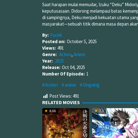
Saat harapan mulai memudar, Izuku “Deku” Midoriy
keputusasaan. Didorong melampaui batas kemampu
di sampingnya, Deku menjadi kekuatan utama yang 
masyarakat—sebuah titik dimana masa depan akan
By:
Fucek
Posted on:
October 5, 2025
Views:
491
Genre:
Action
,
Anime
Year:
2025
Release:
Oct 04, 2025
Number Of Episode:
1
Action
anime
Ongoing
Post Views:
491
RELATED MOVIES
8.66
7.1
Eps:
1