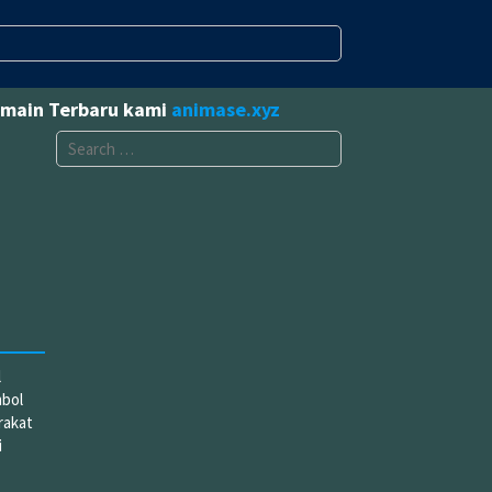
omain Terbaru kami
animase.xyz
Search
for:
l
mbol
rakat
i