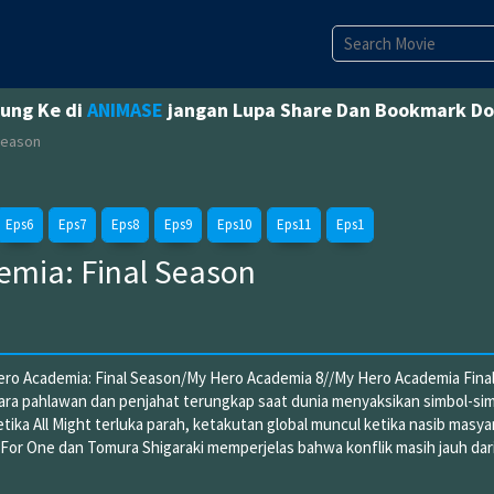
jung Ke di
ANIMASE
jangan Lupa Share Dan Bookmark D
Season
Eps6
Eps7
Eps8
Eps9
Eps10
Eps11
Eps1
emia: Final Season
ro Academia: Final Season/My Hero Academia 8//My Hero Academia Fina
tara pahlawan dan penjahat terungkap saat dunia menyaksikan simbol-si
ika All Might terluka parah, ketakutan global muncul ketika nasib masya
 For One dan Tomura Shigaraki memperjelas bahwa konflik masih jauh dar