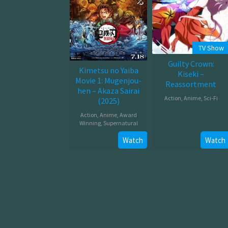
TV Show
Guilty Crown:
Kimetsu no Yaiba
Kiseki –
Movie 1: Mugenjou-
Reassortment
hen – Akaza Sairai
Action
,
Anime
,
Sci-Fi
(2025)
Jan
Action
,
Anime
,
Award
Winning
,
Supernatural
03,
2012
Jul
Watch
Watch
18,
2025