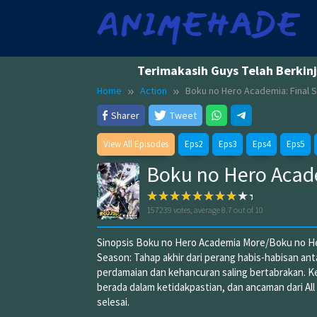
Skip
to
content
Terimakasih Guys Telah Berkin
Home
Action
Boku no Hero Academia: Final 
Sharer
Tweet
View All Episodes
Eps2
Eps3
Eps4
Eps5
Boku no Hero Acad
157239
votes, average
8.7
out of 10
Sinopsis Boku no Hero Academia More/Boku no He
Season: Tahap akhir dari perang habis-habisan an
perdamaian dan kehancuran saling bertabrakan. Ket
berada dalam ketidakpastian, dan ancaman dari All
selesai.