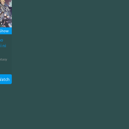
 Show
no
 ni
ntasy
Watch