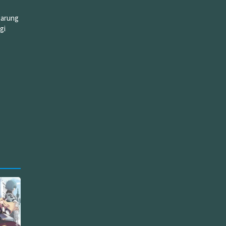
tarung
gi