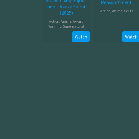
Movie 1: Mugenjou-
Reassortment
hen – Akaza Sairai
Action
,
Anime
,
Sci-Fi
(2025)
Jan
Action
,
Anime
,
Award
Winning
,
Supernatural
03,
2012
Jul
Watch
Watch
18,
2025