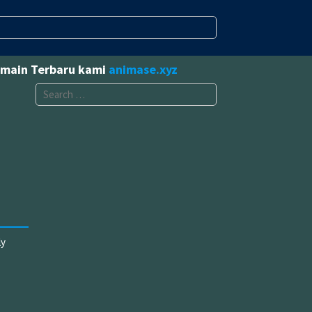
omain Terbaru kami
animase.xyz
Search
for:
ly