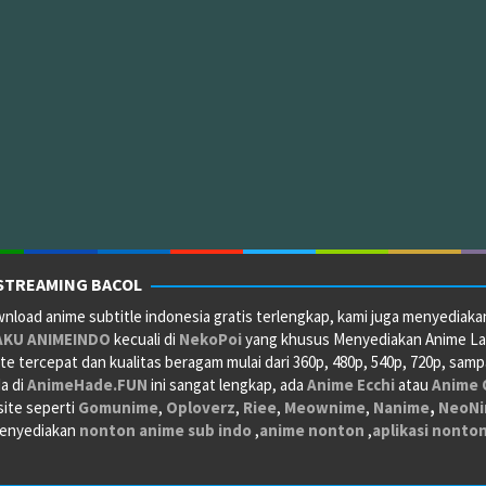
STREAMING BACOL
load anime subtitle indonesia gratis terlengkap, kami juga menyediaka
AKU
ANIMEINDO
kecuali di
NekoPoi
yang khusus Menyediakan Anime Lakn
e tercepat dan kualitas beragam mulai dari 360p, 480p, 540p, 720p, sam
da di
AnimeHade.FUN
ini sangat lengkap, ada
Anime Ecchi
atau
Anime 
site seperti
Gomunime
,
Oploverz
,
Riee
,
Meownime
,
Nanime
,
NeoN
 menyediakan
nonton anime sub indo
,
anime nonton
,
aplikasi nonto