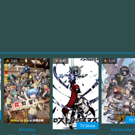
7.63
6.87
7.24
Eps:
Eps:
1
5
TV
TV Show
Ansatsu
Katainaka 
Guilty Crown: Lost