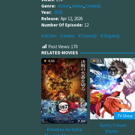
Genre:
Action
,
Anime
,
Comedy
Year:
2026
Release:
Apr 12, 2026
Number Of Episode:
12
Action
anime
Comedy
Ongoing
Post Views:
170
RELATED MOVIES
8.66
7.1
Eps:
1
TV Show
Guilty Crown:
Kimetsu no Yaiba
Kiseki –