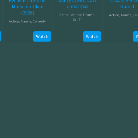
Kyoushitsu Movie:
Ossan, Kensei
Christmas
Minna no Jikan
Naru II
(2026)
Action
,
Anime
,
Drama
,
Action
,
Anime
,
Fa
Sci-Fi
Action
,
Anime
,
Comedy
Jul
Jul
Mar
08,
26,
Watch
Watch
20,
2026
2012
2026