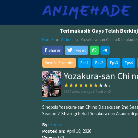
Skip
to
content
Terimakasih Guys Telah Berkin
Home
Action
Yozakura-san Chi no Daisakuse
Sharer
Tweet
View All Episodes
Eps1
Eps2
Eps3
Eps4
Yozakura-san Chi 
3324
votes, average
7.7
out of 10
Sinopsis Yozakura-san Chi no Daisakusen 2nd Sea
Season 2: Strategi hebat Yosakura dan Asaomi di
By:
Fucek
Posted on:
April 18, 2026
Views:
170