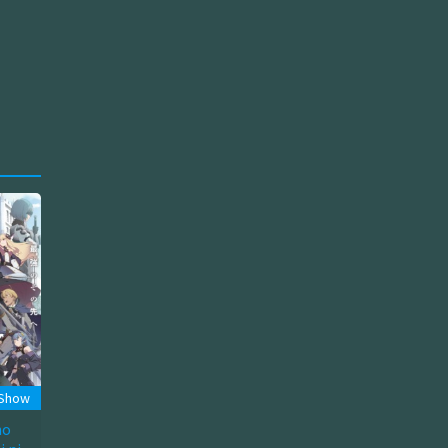
 Show
no