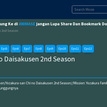
jung Ke di
ANIMASE
jangan Lupa Share Dan Bookmark D
n 2nd Season
Eps5
Eps6
Eps7
Eps8
Eps9
Eps10
Eps11
Eps12
no Daisakusen 2nd Season
son/Yozakura-san Chi no Daisakusen 2nd Season//Mission: Yozakura Fami
 punggungnya.