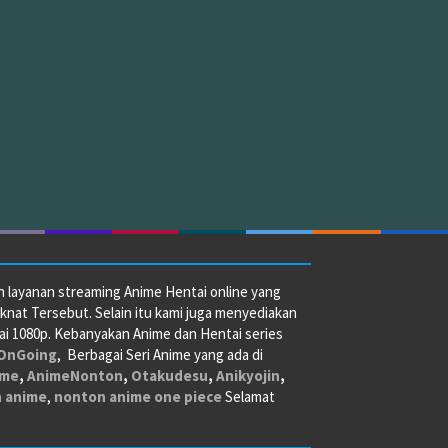
n layanan streaming Anime Hentai online yang
at Tersebut. Selain itu kami juga menyediakan
pai 1080p. Kebanyakan Anime dan Hentai series
OnGoing
, Berbagai Seri Anime yang ada di
ime
,
AnimeNonton
,
Otakudesu
,
Anikyojin
,
n anime
,
nonton anime one piece
Selamat