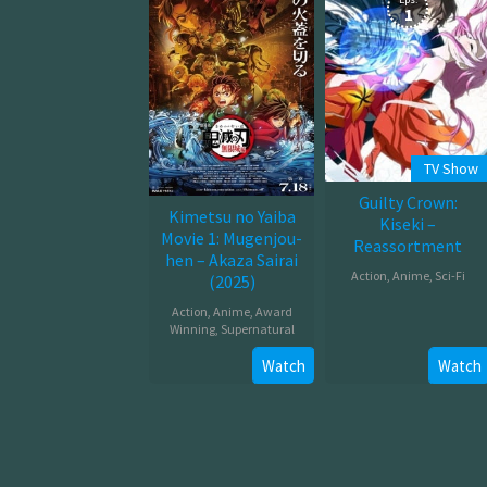
1
TV Show
Guilty Crown:
Kimetsu no Yaiba
Kiseki –
Movie 1: Mugenjou-
Reassortment
hen – Akaza Sairai
Action
,
Anime
,
Sci-Fi
(2025)
Jan
Action
,
Anime
,
Award
Winning
,
Supernatural
03,
2012
Jul
Watch
Watch
18,
2025