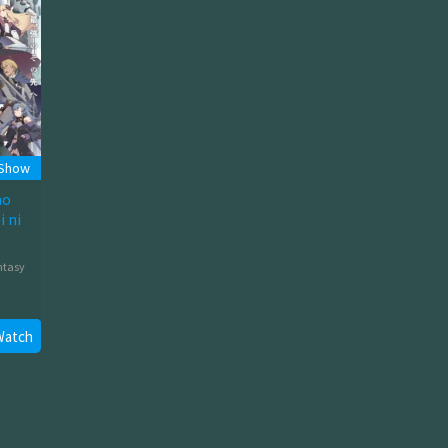
 Show
no
 ni
ntasy
Watch