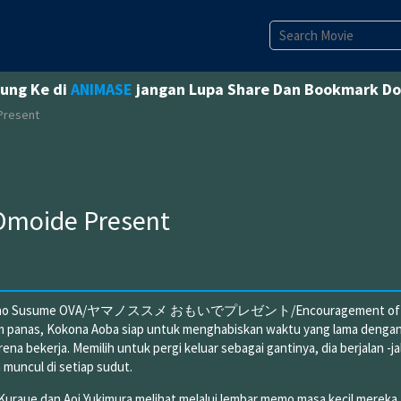
jung Ke di
ANIMASE
jangan Lupa Share Dan Bookmark D
Present
Omoide Present
t/Yama no Susume OVA/ヤマノススメ おもいでプレゼント/Encouragement of C
sim panas, Kokona Aoba siap untuk menghabiskan waktu yang lama denga
ena bekerja. Memilih untuk pergi keluar sebagai gantinya, dia berjalan -ja
 muncul di setiap sudut.
uraue dan Aoi Yukimura melihat melalui lembar memo masa kecil mereka.