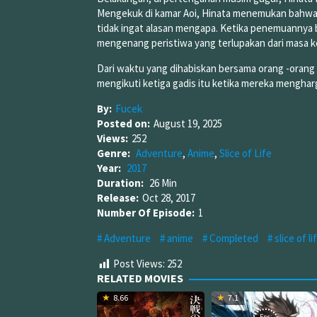
Mengekuk di kamar Aoi, Hinata menemukan bahwa d
tidak ingat alasan mengapa. Ketika penemuanny
mengenang peristiwa yang terlupakan dari masa ke
Dari waktu yang dihabiskan bersama orang -orang t
mengikuti ketiga gadis itu ketika mereka menghar
By:
Fucek
Posted on:
August 19, 2025
Views:
252
Genre:
Adventure
,
Anime
,
Slice of Life
Year:
2017
Duration:
26 Min
Release:
Oct 28, 2017
Number Of Episode:
1
Adventure
anime
Completed
slice of li
Post Views:
252
RELATED MOVIES
8.66
7.1
Eps: