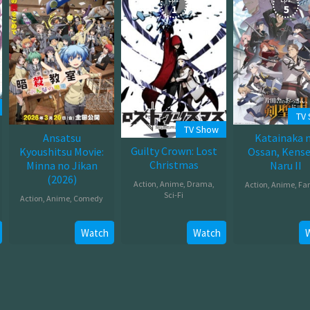
1
5
TV
TV Show
Ansatsu
Katainaka 
Guilty Crown: Lost
Kyoushitsu Movie:
Ossan, Kensei
Christmas
Minna no Jikan
Naru II
(2026)
Action
,
Anime
,
Drama
,
Action
,
Anime
,
Fa
Sci-Fi
Action
,
Anime
,
Comedy
Jul
Jul
Mar
08,
26,
Watch
Watch
20,
2026
2012
2026