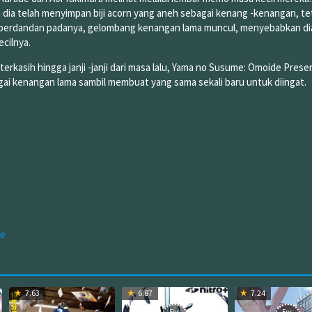
ia telah menyimpan biji acorn yang aneh sebagai kenang -kenangan, te
a berdandan padanya, gelombang kenangan lama muncul, menyebabkan di
cilnya.
erkasih hingga janji -janji dari masa lalu, Yama no Susume: Omoide Prese
gai kenangan lama sambil membuat yang sama sekali baru untuk diingat.
fe
7.63
6.87
7.24
Eps:
Eps: