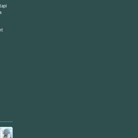
tapi
a
nt