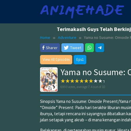
Skip
to
content
Terimakasih Guys Telah Berkin
Home
Adventure
Yama no Susume: Omoide 
Sharer
Tweet
View All Episodes
Eps1
Yama no Susume: 
6993
votes, average
7.4
out of 10
Sinopsis Yama no Susume: Omoide Presen
“Omoide” Present: Pada hari terakhir liburan mu
ibunya, tetapi rencana ini sayangnya dibatalkan kar
jalan setapak yang akrab – di mana kenangan indah
Belakangan, di pertengahan musim gugur, Hinata K