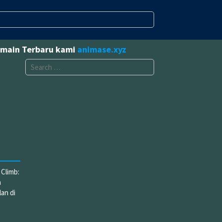
omain Terbaru kami
animase.xyz
Search
for:
limb:
n
lan di