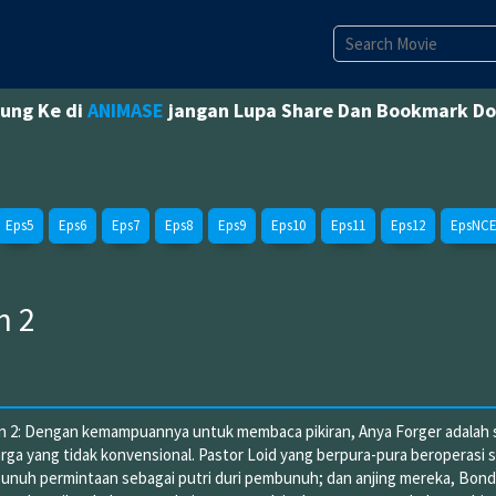
jung Ke di
ANIMASE
jangan Lupa Share Dan Bookmark D
Eps5
Eps6
Eps7
Eps8
Eps9
Eps10
Eps11
Eps12
EpsNC
n 2
n 2: Dengan kemampuannya untuk membaca pikiran, Anya Forger adalah s
arga yang tidak konvensional. Pastor Loid yang berpura-pura beroperasi 
bunuh permintaan sebagai putri duri pembunuh; dan anjing mereka, Bond