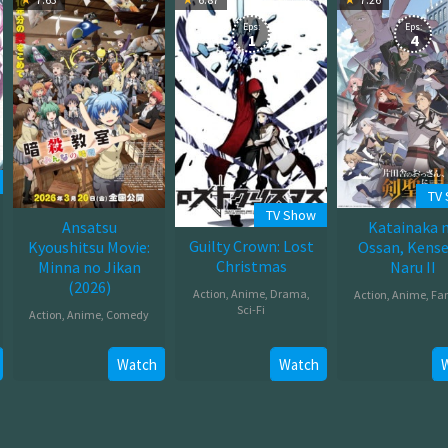
Eps:
Eps:
1
4
TV
TV Show
Ansatsu
Katainaka 
Guilty Crown: Lost
Kyoushitsu Movie:
Ossan, Kensei
Christmas
Minna no Jikan
Naru II
(2026)
Action
,
Anime
,
Drama
,
Action
,
Anime
,
Fa
Sci-Fi
Action
,
Anime
,
Comedy
Jul
Jul
Mar
08,
26,
Watch
Watch
20,
2026
2012
2026