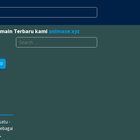
omain Terbaru kami
animase.xyz
Search
for:
ED
atu -
sebagai
,