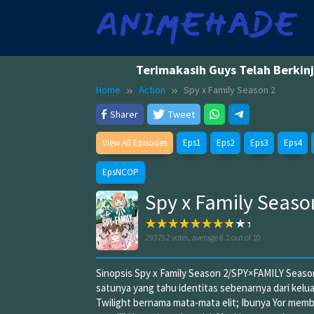
Skip
to
content
Terimakasih Guys Telah Berkin
Home
Action
Spy x Family Season 2
Sharer
Tweet
View All Episodes
Eps1
Eps2
Eps3
Eps4
EpsNCOP
Spy x Family Seaso
293752
votes, average
8.1
out of 10
Sinopsis Spy x Family Season 2/SPY×FAMILY Seaso
satunya yang tahu identitas sebenarnya dari kelu
Twilight bernama mata-mata elit; Ibunya Yor mem