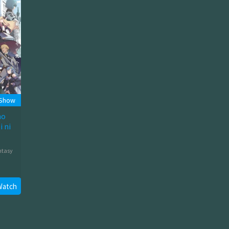
 Show
no
 ni
ntasy
Watch