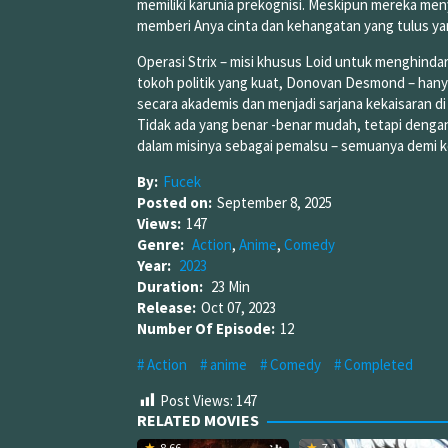
memiliki karunia prekognisi. Meskipun mereka meny
memberi Anya cinta dan kehangatan yang tulus yan
Operasi Strix – misi khusus Loid untuk menghind
tokoh politik yang kuat, Donovan Desmond – hany
secara akademis dan menjadi sarjana kekaisaran 
Tidak ada yang benar -benar mudah, tetapi denga
dalam misinya sebagai pemalsu – semuanya demi k
By:
Fucek
Posted on:
September 8, 2025
Views:
147
Genre:
Action
,
Anime
,
Comedy
Year:
2023
Duration:
23 Min
Release:
Oct 07, 2023
Number Of Episode:
12
Action
anime
Comedy
Completed
Post Views:
147
RELATED MOVIES
8.66
7.1