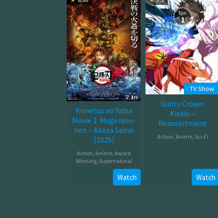
Eps:
1
TV Show
Guilty Crown:
Kimetsu no Yaiba
Kiseki –
Movie 1: Mugenjou-
Reassortment
hen – Akaza Sairai
Action
,
Anime
,
Sci-Fi
(2025)
Jan
Action
,
Anime
,
Award
Winning
,
Supernatural
03,
2012
Jul
Watch
Watch
18,
2025