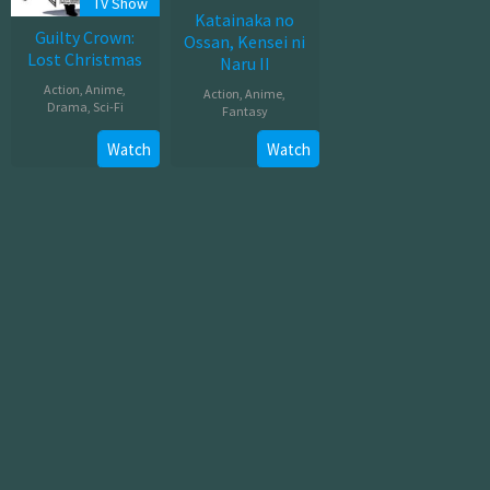
TV Show
Katainaka no
Guilty Crown:
Ossan, Kensei ni
Lost Christmas
Naru II
Action
,
Anime
,
Action
,
Anime
,
Drama
,
Sci-Fi
Fantasy
Jul
Jul
Watch
Watch
26,
08,
2012
2026