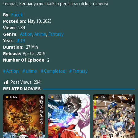
tempat, keduanya melakukan perjalanan di luar dimensi.
By:
Fucek
Posted on:
May 10, 2025
Views:
284
Genre:
Action
,
Anime
,
Fantasy
Year:
2019
Duration:
27 Min
Release:
Apr 05, 2019
Number Of Episode:
2
Action
anime
Completed
Fantasy
Post Views:
284
RELATED MOVIES
8.66
7.1
7.63
Eps:
1