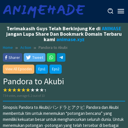
Skip
to
content
Terimakasih Guys Telah Berkinjung Ke di
ANIMASE
jangan Lupa Share Dan Bookmark Domain Terbaru
kami
animase.xyz
Home
Action
Pandora to Akubi
Sharer
Tweet
View All Episodes
Eps1
Eps2
Pandora to Akubi
734
votes, average
6.2
out of 10
Sinopsis Pandora to Akubi/パンドラとアクビ: Pandora dan Akubi
membentuk tim untuk menemukan “potongan bencana” yang
memiliki kekuatan besar untuk menghancurkan seluruh dunia. Untuk
menemukan potongan -potongan yang telah tersebar di berbagai