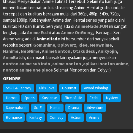
khusus Menyediakan Anime Laknat Tersebut. Selain itu kami juga
menyediakan tempat untuk streaming Anime Hentai gratis update
tercepat dan kualitas beragam mulai dari 360p, 480p, 540p, 720p,
sampai 1080p. Kebanyakan Anime dan Hentai series yang ada disini
kualitas HD dan Burrik. Seri yang ada di
AnimeHade.FUN
ini sangat
lengkap, ada
Anime Ecchi
atau
Anime OnGoing
, Berbagai Seri
Anime yang ada di
AnimeHade
ini bersumber dari banyak sekali
website seperti
Gomunime
,
Oploverz
,
Riee
,
Meownime
,
Nanime
,
NeoNime
,
AnimeNonton
,
Otakudesu
,
Anikyojin
,
AnimBatch
, dan masih banyak lainnya.kami juga menyediakan
nonton anime sub indo
,
anime nonton
,
aplikasi nonton anime
,
nonton anime one piece
Selamat Menonton dan Colyy :)
GENDRE
Sci-Fi & Fantasy
Girls Love
Gourmet
Award Winning
Horror
Sports
Suspense
Slice of Life
Ecchi
Mystery
Supernatural
Sci-Fi
Hentai
Drama
Adventure
Romance
Fantasy
Comedy
Action
Anime