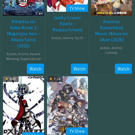
TV Show
Guilty Crown:
Kimetsu no
Ansatsu
Kiseki –
Yaiba Movie 1:
Kyoushitsu
Reassortment
Mugenjou-hen –
Movie: Minna no
Action
,
Anime
,
Sci-Fi
Akaza Sairai
Jikan (2026)
(2025)
Jan
Action
,
Anime
,
Comedy
Action
,
Anime
,
Award
03,
Winning
,
Supernatural
2012
Mar
Jul
Watch
Watch
Watch
20,
18,
2026
6.87
7.24
2025
Eps:
Eps:
1
5
TV Show