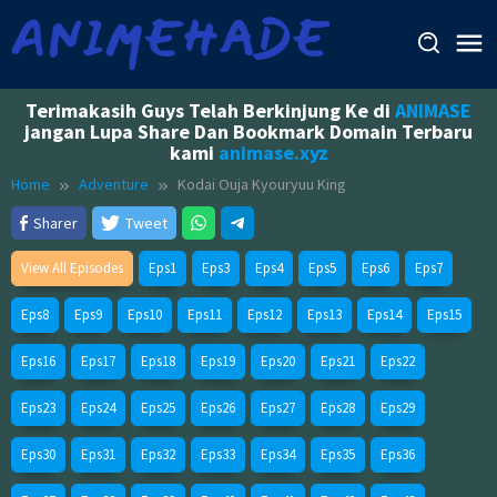
Skip
to
content
Terimakasih Guys Telah Berkinjung Ke di
ANIMASE
jangan Lupa Share Dan Bookmark Domain Terbaru
kami
animase.xyz
Home
Adventure
Kodai Ouja Kyouryuu King
Sharer
Tweet
View All Episodes
Eps1
Eps3
Eps4
Eps5
Eps6
Eps7
Eps8
Eps9
Eps10
Eps11
Eps12
Eps13
Eps14
Eps15
Eps16
Eps17
Eps18
Eps19
Eps20
Eps21
Eps22
Eps23
Eps24
Eps25
Eps26
Eps27
Eps28
Eps29
Eps30
Eps31
Eps32
Eps33
Eps34
Eps35
Eps36