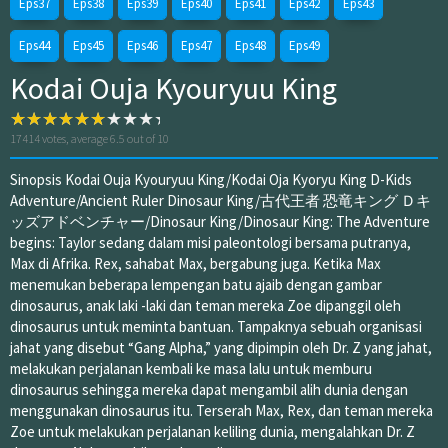
Eps37
Eps38
Eps39
Eps40
Eps41
Eps42
Eps43
Eps44
Eps45
Eps46
Eps47
Eps48
Eps49
Kodai Ouja Kyouryuu King
17414
votes, average
6.5
out of 10
Sinopsis Kodai Ouja Kyouryuu King/Kodai Oja Kyoryu King D-Kids
Adventure/Ancient Ruler Dinosaur King/古代王者 恐竜キング Ｄキ
ッズアドベンチャー/Dinosaur King/Dinosaur King: The Adventure
begins: Taylor sedang dalam misi paleontologi bersama putranya,
Max di Afrika. Rex, sahabat Max, bergabung juga. Ketika Max
menemukan beberapa lempengan batu ajaib dengan gambar
dinosaurus, anak laki -laki dan teman mereka Zoe dipanggil oleh
dinosaurus untuk meminta bantuan. Tampaknya sebuah organisasi
jahat yang disebut “Gang Alpha,” yang dipimpin oleh Dr. Z yang jahat,
melakukan perjalanan kembali ke masa lalu untuk memburu
dinosaurus sehingga mereka dapat mengambil alih dunia dengan
menggunakan dinosaurus itu. Terserah Max, Rex, dan teman mereka
Zoe untuk melakukan perjalanan keliling dunia, mengalahkan Dr. Z