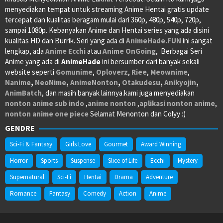
menyediakan tempat untuk streaming Anime Hentai gratis update
tercepat dan kualitas beragam mulai dari 360p, 480p, 540p, 720p,
sampai 1080p. Kebanyakan Anime dan Hentai series yang ada disini
kualitas HD dan Burrik. Seri yang ada di
AnimeHade.FUN
ini sangat
lengkap, ada
Anime Ecchi
atau
Anime OnGoing
, Berbagai Seri
Anime yang ada di
AnimeHade
ini bersumber dari banyak sekali
website seperti
Gomunime
,
Oploverz
,
Riee
,
Meownime
,
Nanime
,
NeoNime
,
AnimeNonton
,
Otakudesu
,
Anikyojin
,
AnimBatch
, dan masih banyak lainnya.kami juga menyediakan
nonton anime sub indo
,
anime nonton
,
aplikasi nonton anime
,
nonton anime one piece
Selamat Menonton dan Colyy :)
GENDRE
Sci-Fi & Fantasy
Girls Love
Gourmet
Award Winning
Horror
Sports
Suspense
Slice of Life
Ecchi
Mystery
Supernatural
Sci-Fi
Hentai
Drama
Adventure
Romance
Fantasy
Comedy
Action
Anime