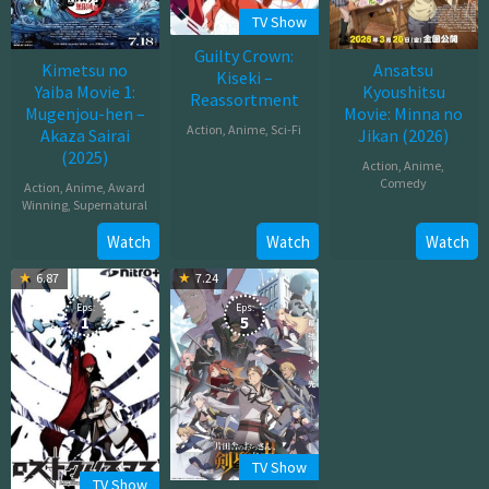
TV Show
Guilty Crown:
Kimetsu no
Ansatsu
Kiseki –
Yaiba Movie 1:
Kyoushitsu
Reassortment
Mugenjou-hen –
Movie: Minna no
Action
,
Anime
,
Sci-Fi
Akaza Sairai
Jikan (2026)
(2025)
Jan
Action
,
Anime
,
Comedy
Action
,
Anime
,
Award
03,
Winning
,
Supernatural
2012
Mar
Jul
Watch
Watch
Watch
20,
18,
2026
6.87
7.24
2025
Eps:
Eps:
1
5
TV Show
TV Show