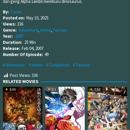
dan geng Alpha sambil memburu dinosaurus.
By:
Fucek
Posted on:
May 10, 2025
Views:
336
Genre:
Adventure
,
Anime
,
Fantasy
Year:
2007
Duration:
25 Min
Release:
Feb 04, 2007
Number Of Episode:
49
Adventure
anime
Completed
Fantasy
Post Views:
336
RELATED MOVIES
8.66
7.1
7.63
Eps:
1