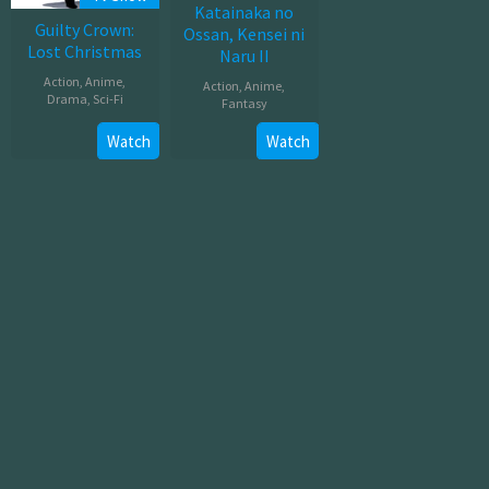
Katainaka no
Guilty Crown:
Ossan, Kensei ni
Lost Christmas
Naru II
Action
,
Anime
,
Action
,
Anime
,
Drama
,
Sci-Fi
Fantasy
Jul
Jul
Watch
Watch
26,
08,
2012
2026