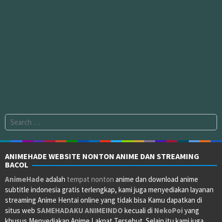
Search
for:
ANIMEHADE WEBSITE NONTON ANIME DAN STREAMING
BACOL
AnimeHade
adalah
tempat nonton
anime dan download anime
subtitle indonesia gratis terlengkap, kami juga menyediakan layanan
streaming Anime Hentai online yang tidak bisa Kamu dapatkan di
situs web
SAMEHADAKU
ANIMEINDO
kecuali di
NekoPoi
yang
khusus Menyediakan Anime Laknat Tersebut. Selain itu kami juga