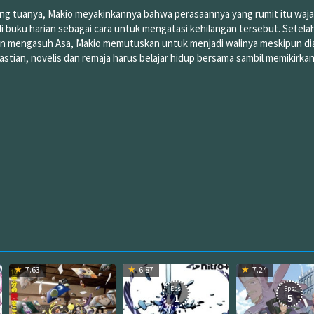
ng tuanya, Makio meyakinkannya bahwa perasaannya yang rumit itu waja
i buku harian sebagai cara untuk mengatasi kehilangan tersebut. Setela
gin mengasuh Asa, Makio memutuskan untuk menjadi walinya meskipun di
tian, novelis dan remaja harus belajar hidup bersama sambil memikirkan 
7.63
6.87
7.24
Eps:
Eps:
1
5