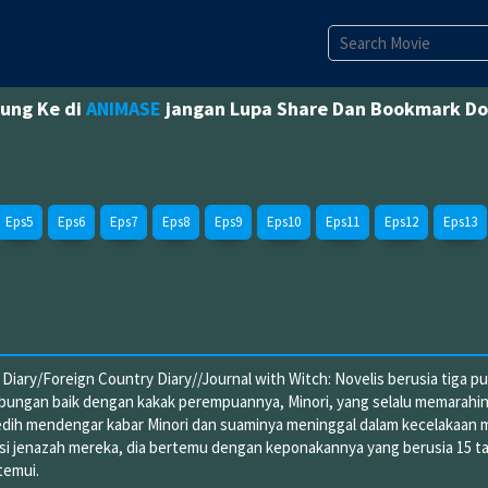
jung Ke di
ANIMASE
jangan Lupa Share Dan Bookmark D
Eps5
Eps6
Eps7
Eps8
Eps9
Eps10
Eps11
Eps12
Eps13
 Diary/Foreign Country Diary//Journal with Witch: Novelis berusia tiga p
hubungan baik dengan kakak perempuannya, Minori, yang selalu memarahi
sedih mendengar kabar Minori dan suaminya meninggal dalam kecelakaan m
si jenazah mereka, dia bertemu dengan keponakannya yang berusia 15 t
temui.