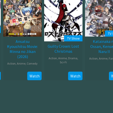
TV
TV Show
Ansatsu
Katainaka 
Guilty Crown: Lost
Kyoushitsu Movie:
Ossan, Kensei
Christmas
Minna no Jikan
Naru II
(2026)
Action
,
Anime
,
Drama
,
Action
,
Anime
,
Fa
Sci-Fi
Action
,
Anime
,
Comedy
Jul
Jul
Mar
08,
26,
Watch
Watch
20,
2026
2012
2026