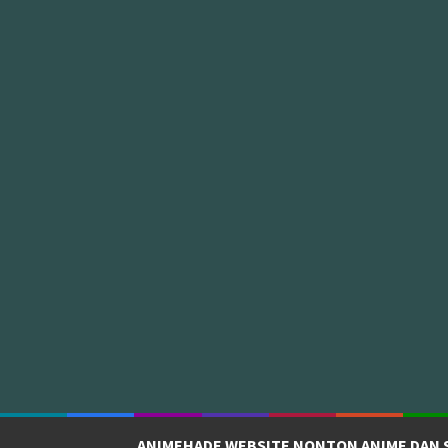
ANIMEHADE WEBSITE NONTON ANIME DAN 