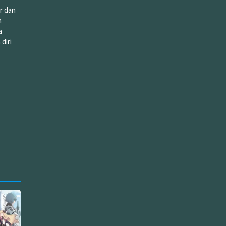
r dan
h
a
diri