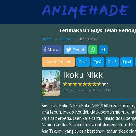
Skip
to
content
Terimakasih Guys Telah Berkin
Home
Anime
Ikoku Nikki
Sharer
Tweet
View All Episodes
Eps1
Eps2
Eps3
Eps4
Ikoku Nikki
21058
votes, average
8.8
out of 10
Sinopsis Ikoku Nikki/Ikoku Nikki/Different Country
lima tahun, Makio Koudai, tidak pernah memiliki 
karena berbeda. Oleh karena itu, Makio tidak ber
Namun ketika Makio diminta untuk mengidentifika
Asa Takumi, yang sudah bertahun-tahun tidak dia 