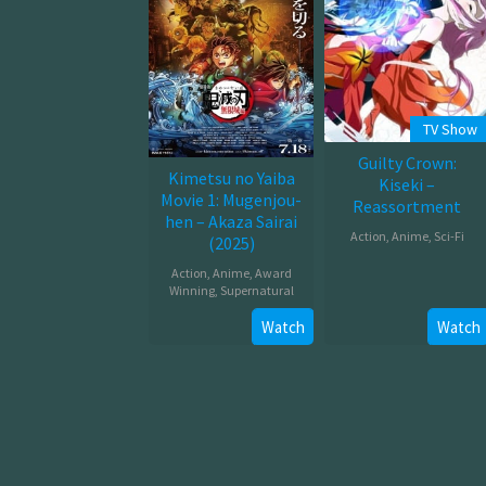
TV Show
Guilty Crown:
Kimetsu no Yaiba
Kiseki –
Movie 1: Mugenjou-
Reassortment
hen – Akaza Sairai
Action
,
Anime
,
Sci-Fi
(2025)
Jan
Action
,
Anime
,
Award
Winning
,
Supernatural
03,
2012
Jul
Watch
Watch
18,
2025