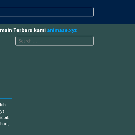
omain Terbaru kami
animase.xyz
Search
for:
uluh
nya
obil.
ahun,