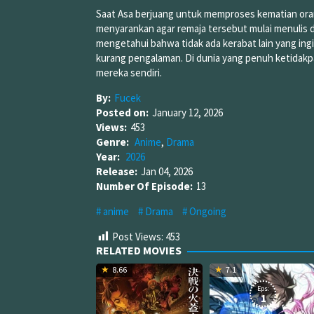
Saat Asa berjuang untuk memproses kematian ora
menyarankan agar remaja tersebut mulai menulis d
mengetahui bahwa tidak ada kerabat lain yang in
kurang pengalaman. Di dunia yang penuh ketidakpas
mereka sendiri.
By:
Fucek
Posted on:
January 12, 2026
Views:
453
Genre:
Anime
,
Drama
Year:
2026
Release:
Jan 04, 2026
Number Of Episode:
13
anime
Drama
Ongoing
Post Views:
453
RELATED MOVIES
8.66
7.1
Eps:
1