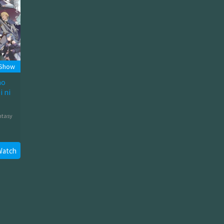
 Show
no
 ni
ntasy
Watch