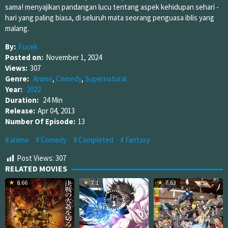
sama! menyajikan pandangan lucu tentang aspek kehidupan sehari -
hari yang paling biasa, di seluruh mata seorang penguasa iblis yang
malang.
By:
Fucek
Posted on:
November 1, 2024
Views:
307
Genre:
Anime
,
Comedy
,
Supernatural
Year:
2022
Duration:
24 Min
Release:
Apr 04, 2013
Number Of Episode:
13
anime
Comedy
Completed
Fantasy
Post Views:
307
RELATED MOVIES
8.66
7.1
7.63
Eps:
1