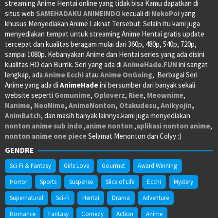
streaming Anime Hentai online yang tidak bisa Kamu dapatkan di
situs web
SAMEHADAKU
ANIMEINDO
kecuali di
NekoPoi
yang
khusus Menyediakan Anime Laknat Tersebut. Selain itu kami juga
menyediakan tempat untuk streaming Anime Hentai gratis update
tercepat dan kualitas beragam mulai dari 360p, 480p, 540p, 720p,
sampai 1080p. Kebanyakan Anime dan Hentai series yang ada disini
kualitas HD dan Burrik. Seri yang ada di
AnimeHade.FUN
ini sangat
lengkap, ada
Anime Ecchi
atau
Anime OnGoing
, Berbagai Seri
Anime yang ada di
AnimeHade
ini bersumber dari banyak sekali
website seperti
Gomunime
,
Oploverz
,
Riee
,
Meownime
,
Nanime
,
NeoNime
,
AnimeNonton
,
Otakudesu
,
Anikyojin
,
AnimBatch
, dan masih banyak lainnya.kami juga menyediakan
nonton anime sub indo
,
anime nonton
,
aplikasi nonton anime
,
nonton anime one piece
Selamat Menonton dan Colyy :)
GENDRE
Sci-Fi & Fantasy
Girls Love
Gourmet
Award Winning
Horror
Sports
Suspense
Slice of Life
Ecchi
Mystery
Supernatural
Sci-Fi
Hentai
Drama
Adventure
Romance
Fantasy
Comedy
Action
Anime