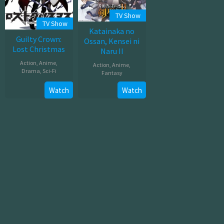
TV Show
TV Show
Katainaka no
Guilty Crown:
Ossan, Kensei ni
Lost Christmas
Naru II
Action
,
Anime
,
Action
,
Anime
,
Drama
,
Sci-Fi
Fantasy
Jul
Jul
Watch
Watch
26,
08,
2012
2026