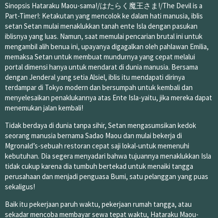
Sinopsis Hataraku Maou-sama!/はたらく魔王さま!/The Devil is a
Part-Timer!: Ketakutan yang mencolok ke dalam hati manusia, iblis
setan Setan mulai menaklukkan tanah ente Isla dengan pasukan
iblisnya yang luas. Namun, saat memulai pencarian brutal ini untuk
mengambil alih benua ini, upayanya digagalkan oleh pahlawan Emilia,
memaksa Setan untuk membuat mundurnya yang cepat melalui
portal dimensi hanya untuk mendarat di dunia manusia. Bersama
dengan Jenderal yang setia Alsiel, iblis itu mendapati dirinya
terdampar di Tokyo modern dan bersumpah untuk kembali dan
menyelesaikan penaklukannya atas Ente Isla-yaitu, jika mereka dapat
menemukan jalan kembali!
Tidak berdaya di dunia tanpa sihir, Setan mengasumsikan kedok
seorang manusia bernama Sadao Maou dan mulai bekerja di
Mgronald’s-sebuah restoran cepat saji lokal-untuk memenuhi
kebutuhan. Dia segera menyadari bahwa tujuannya menaklukkan Isla
tidak cukup karena dia tumbuh bertekad untuk menaiki tangga
perusahaan dan menjadi penguasa Bumi, satu pelanggan yang puas
sekaligus!
Baik itu pekerjaan paruh waktu, pekerjaan rumah tangga, atau
sekadar mencoba membayar sewa tepat waktu, Hataraku Maou-