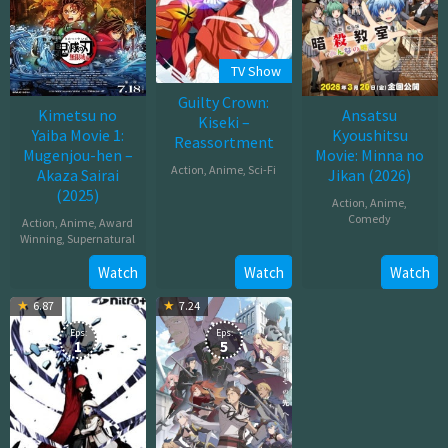
TV Show
Guilty Crown:
Kimetsu no
Ansatsu
Kiseki –
Yaiba Movie 1:
Kyoushitsu
Reassortment
Mugenjou-hen –
Movie: Minna no
Action
,
Anime
,
Sci-Fi
Akaza Sairai
Jikan (2026)
(2025)
Jan
Action
,
Anime
,
Comedy
Action
,
Anime
,
Award
03,
Winning
,
Supernatural
2012
Mar
Jul
Watch
Watch
Watch
20,
18,
2026
6.87
7.24
2025
Eps:
Eps:
1
5