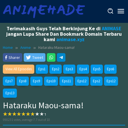
Skip
to
content
Terimakasih Guys Telah Berkinjung Ke di
ANIMASE
jangan Lupa Share Dan Bookmark Domain Terbaru
kami
animase.xyz
Home
Anime
Hataraku Maou-sama!
Sharer
Tweet
View All Episodes
Eps1
Eps2
Eps3
Eps4
Eps5
Eps6
Eps7
Eps8
Eps9
Eps10
Eps11
Eps12
Eps2
Eps12
Eps13
Hataraku Maou-sama!
990231
votes, average
7.7
out of 10