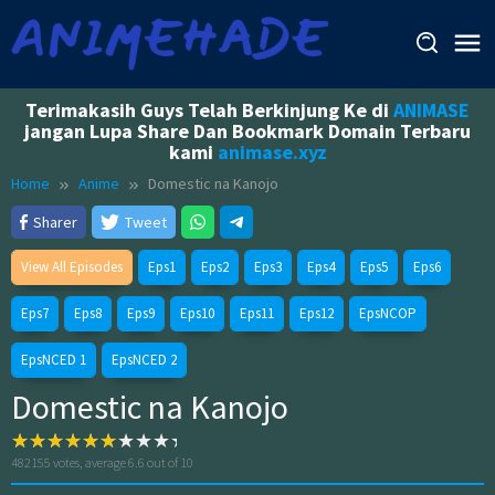
Skip
to
content
Terimakasih Guys Telah Berkinjung Ke di
ANIMASE
jangan Lupa Share Dan Bookmark Domain Terbaru
kami
animase.xyz
Home
Anime
Domestic na Kanojo
Sharer
Tweet
View All Episodes
Eps1
Eps2
Eps3
Eps4
Eps5
Eps6
Eps7
Eps8
Eps9
Eps10
Eps11
Eps12
EpsNCOP
EpsNCED 1
EpsNCED 2
Domestic na Kanojo
482155
votes, average
6.6
out of 10