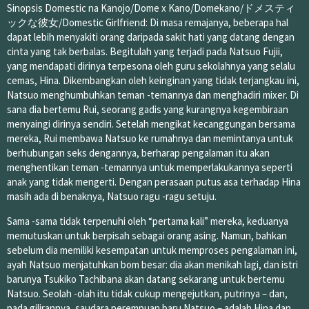
Sinopsis Domestic na Kanojo/Dome x Kano/Domekano/ドメスティ
ックな彼女/Domestic Girlfriend: Di masa remajanya, beberapa hal
dapat lebih menyakiti orang daripada sakit hati yang datang dengan
cinta yang tak berbalas. Begitulah yang terjadi pada Natsuo Fujii,
yang mendapati dirinya terpesona oleh guru sekolahnya yang selalu
cemas, Hina. Dikembangkan oleh keinginan yang tidak terjangkau ini,
Natsuo menghumbuhkan teman -temannya dan menghadiri mixer. Di
sana dia bertemu Rui, seorang gadis yang kurangnya kegembiraan
menyaingi dirinya sendiri. Setelah mengikat kecanggungan bersama
mereka, Rui membawa Natsuo ke rumahnya dan memintanya untuk
berhubungan seks dengannya, berharap pengalaman itu akan
menghentikan teman -temannya untuk memperlakukannya seperti
anak yang tidak mengerti. Dengan perasaan putus asa terhadap Hina
masih ada di benaknya, Natsuo ragu -ragu setuju.
Sama -sama tidak terpenuhi oleh “pertama kali” mereka, keduanya
memutuskan untuk berpisah sebagai orang asing. Namun, bahkan
sebelum dia memiliki kesempatan untuk memproses pengalaman ini,
ayah Natsuo menjatuhkan bom besar: dia akan menikah lagi, dan istri
barunya Tsukiko Tachibana akan datang sekarang untuk bertemu
Natsuo. Seolah -olah itu tidak cukup mengejutkan, putrinya – dan,
pada gilirannya, saudara perempuan baru Natsuo – adalah Hina dan