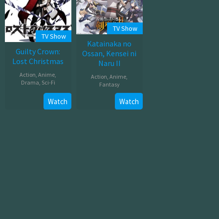
TV Show
TV Show
Katainaka no
Guilty Crown:
Ossan, Kensei ni
Lost Christmas
Naru II
Action
,
Anime
,
Action
,
Anime
,
Drama
,
Sci-Fi
Fantasy
Jul
Jul
Watch
Watch
26,
08,
2012
2026