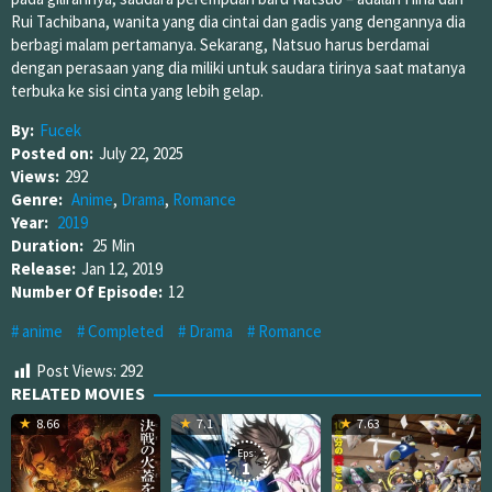
Rui Tachibana, wanita yang dia cintai dan gadis yang dengannya dia
berbagi malam pertamanya. Sekarang, Natsuo harus berdamai
dengan perasaan yang dia miliki untuk saudara tirinya saat matanya
terbuka ke sisi cinta yang lebih gelap.
By:
Fucek
Posted on:
July 22, 2025
Views:
292
Genre:
Anime
,
Drama
,
Romance
Year:
2019
Duration:
25 Min
Release:
Jan 12, 2019
Number Of Episode:
12
anime
Completed
Drama
Romance
Post Views:
292
RELATED MOVIES
8.66
7.1
7.63
Eps:
1