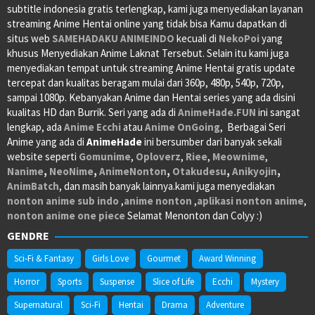
subtitle indonesia gratis terlengkap, kami juga menyediakan layanan
streaming Anime Hentai online yang tidak bisa Kamu dapatkan di
situs web
SAMEHADAKU
ANIMEINDO
kecuali di
NekoPoi
yang
khusus Menyediakan Anime Laknat Tersebut. Selain itu kami juga
menyediakan tempat untuk streaming Anime Hentai gratis update
tercepat dan kualitas beragam mulai dari 360p, 480p, 540p, 720p,
sampai 1080p. Kebanyakan Anime dan Hentai series yang ada disini
kualitas HD dan Burrik. Seri yang ada di
AnimeHade.FUN
ini sangat
lengkap, ada
Anime Ecchi
atau
Anime OnGoing
, Berbagai Seri
Anime yang ada di
AnimeHade
ini bersumber dari banyak sekali
website seperti
Gomunime
,
Oploverz
,
Riee
,
Meownime
,
Nanime
,
NeoNime
,
AnimeNonton
,
Otakudesu
,
Anikyojin
,
AnimBatch
, dan masih banyak lainnya.kami juga menyediakan
nonton anime sub indo
,
anime nonton
,
aplikasi nonton anime
,
nonton anime one piece
Selamat Menonton dan Colyy :)
GENDRE
Sci-Fi & Fantasy
Girls Love
Gourmet
Award Winning
Horror
Sports
Suspense
Slice of Life
Ecchi
Mystery
Supernatural
Sci-Fi
Hentai
Drama
Adventure