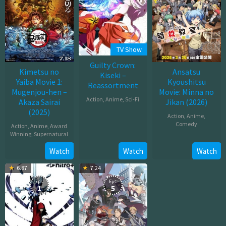
TV Show
Guilty Crown:
Kimetsu no
Ansatsu
Kiseki –
Yaiba Movie 1:
Kyoushitsu
Reassortment
Mugenjou-hen –
Movie: Minna no
Action
,
Anime
,
Sci-Fi
Akaza Sairai
Jikan (2026)
(2025)
Jan
Action
,
Anime
,
Comedy
Action
,
Anime
,
Award
03,
Winning
,
Supernatural
2012
Mar
Jul
Watch
Watch
Watch
20,
18,
2026
6.87
7.24
2025
Eps:
Eps:
1
5