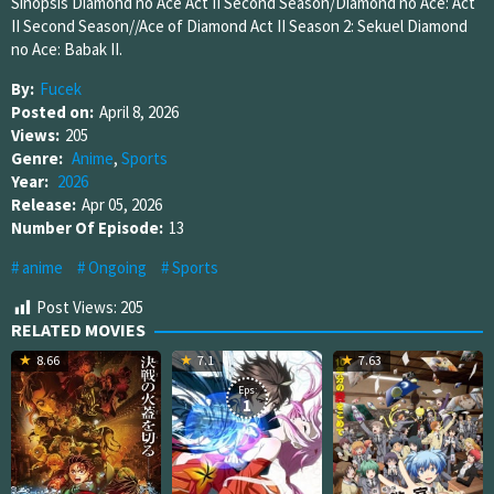
Sinopsis Diamond no Ace Act II Second Season/Diamond no Ace: Act
II Second Season//Ace of Diamond Act II Season 2: Sekuel Diamond
no Ace: Babak II.
By:
Fucek
Posted on:
April 8, 2026
Views:
205
Genre:
Anime
,
Sports
Year:
2026
Release:
Apr 05, 2026
Number Of Episode:
13
anime
Ongoing
Sports
Post Views:
205
RELATED MOVIES
8.66
7.1
7.63
Eps:
1