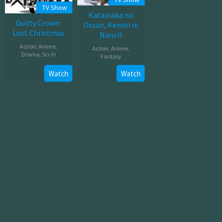
TV Show
Katainaka no
Guilty Crown:
Ossan, Kensei ni
Lost Christmas
Naru II
Action
,
Anime
,
Action
,
Anime
,
Drama
,
Sci-Fi
Fantasy
Jul
Jul
Watch
Watch
26,
08,
2012
2026