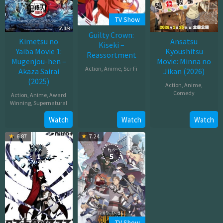
TV Show
Guilty Crown:
Kimetsu no
Ansatsu
Kiseki –
Yaiba Movie 1:
Kyoushitsu
Reassortment
Mugenjou-hen –
Movie: Minna no
Action
,
Anime
,
Sci-Fi
Akaza Sairai
Jikan (2026)
(2025)
Jan
Action
,
Anime
,
Comedy
Action
,
Anime
,
Award
03,
Winning
,
Supernatural
2012
Mar
Jul
Watch
Watch
Watch
20,
18,
2026
6.87
7.24
2025
Eps:
Eps:
1
5
TV Show