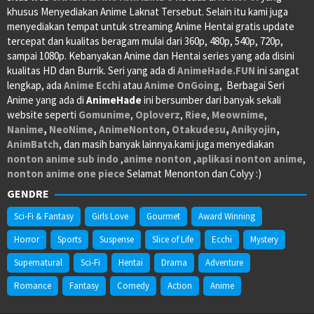
khusus Menyediakan Anime Laknat Tersebut. Selain itu kami juga
menyediakan tempat untuk streaming Anime Hentai gratis update
tercepat dan kualitas beragam mulai dari 360p, 480p, 540p, 720p,
sampai 1080p. Kebanyakan Anime dan Hentai series yang ada disini
kualitas HD dan Burrik. Seri yang ada di
AnimeHade.FUN
ini sangat
lengkap, ada
Anime Ecchi
atau
Anime OnGoing
, Berbagai Seri
Anime yang ada di
AnimeHade
ini bersumber dari banyak sekali
website seperti
Gomunime
,
Oploverz
,
Riee
,
Meownime
,
Nanime
,
NeoNime
,
AnimeNonton
,
Otakudesu
,
Anikyojin
,
AnimBatch
, dan masih banyak lainnya.kami juga menyediakan
nonton anime sub indo
,
anime nonton
,
aplikasi nonton anime
,
nonton anime one piece
Selamat Menonton dan Colyy :)
GENDRE
Sci-Fi & Fantasy
Girls Love
Gourmet
Award Winning
Horror
Sports
Suspense
Slice of Life
Ecchi
Mystery
Supernatural
Sci-Fi
Hentai
Drama
Adventure
Romance
Fantasy
Comedy
Action
Anime