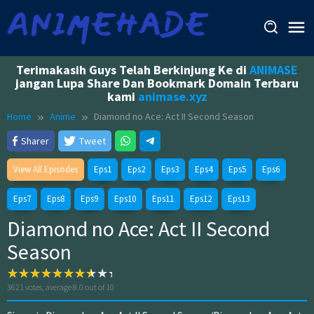
Skip
to
content
Terimakasih Guys Telah Berkinjung Ke di
ANIMASE
jangan Lupa Share Dan Bookmark Domain Terbaru
kami
animase.xyz
Home
Anime
Diamond no Ace: Act II Second Season
Sharer
Tweet
View All Episodes
Eps1
Eps2
Eps3
Eps4
Eps5
Eps6
Eps7
Eps8
Eps9
Eps10
Eps11
Eps12
Eps13
Diamond no Ace: Act II Second
Season
3621
votes, average
8.0
out of 10