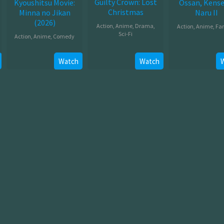
Guilty Crown: Lost
Kyoushitsu Movie:
Ossan, Kensei
Christmas
Minna no Jikan
Naru II
(2026)
Action
,
Anime
,
Drama
,
Action
,
Anime
,
Fa
Sci-Fi
Action
,
Anime
,
Comedy
Jul
Jul
Mar
08,
26,
Watch
Watch
20,
2026
2012
2026