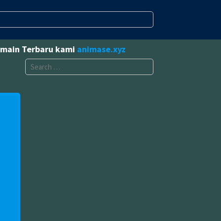
omain Terbaru kami
animase.xyz
Search
for: