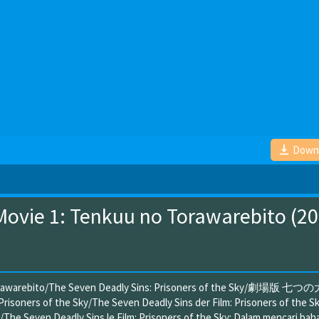
Down
Movie 1: Tenkuu no Torawarebito (20
o Torawarebito/The Seven Deadly Sins: Prisoners of the Sky/劇場版 七
ners of the Sky/The Seven Deadly Sins der Film: Prisoners of the S
y/The Seven Deadly Sins le Film: Prisoners of the Sky: Dalam mencari bah