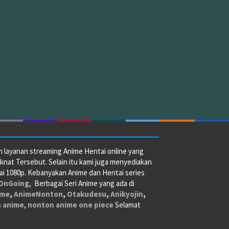
n layanan streaming Anime Hentai online yang
at Tersebut. Selain itu kami juga menyediakan
pai 1080p. Kebanyakan Anime dan Hentai series
OnGoing
, Berbagai Seri Anime yang ada di
ime
,
AnimeNonton
,
Otakudesu
,
Anikyojin
,
n anime
,
nonton anime one piece
Selamat