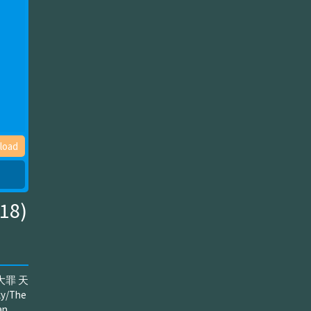
load
18)
つの大罪 天
ky/The
an