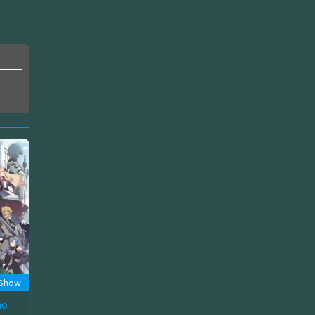
 Show
no