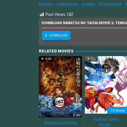
Action
Adventure
anime
Completed
Post Views:
182
DOWNLOAD NANATSU NO TAIZAI MOVIE 1: TENK
DOWNLOAD
RELATED MOVIES
8.66
7.1
Eps:
1
TV Show
Guilty Crown:
Kimetsu no Yaiba
Kiseki –