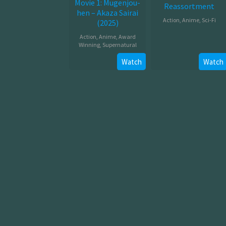
Movie 1: Mugenjou-
Reassortment
hen – Akaza Sairai
Action
,
Anime
,
Sci-Fi
(2025)
Jan
Action
,
Anime
,
Award
Winning
,
Supernatural
03,
2012
Jul
Watch
Watch
18,
2025