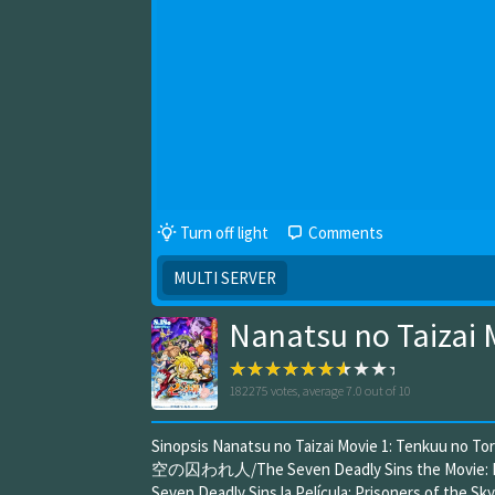
Turn off light
Comments
MULTI SERVER
Nanatsu no Taizai 
182275
votes, average
7.0
out of 10
Sinopsis Nanatsu no Taizai Movie 1: Tenkuu n
空の囚われ人/The Seven Deadly Sins the Movie: Priso
Seven Deadly Sins la Película: Prisoners of the Sk