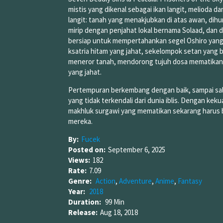
mistis yang dikenal sebagai ikan langit, melioda 
langit: tanah yang menakjubkan di atas awan, dihu
mirip dengan penjahat lokal bernama Solaad, dan di
bersiap untuk mempertahankan segel Oshiro yang
ksatria hitam yang jahat, sekelompok setan yang 
meneror tanah, mendorong tujuh dosa mematikan 
yang jahat.
Pertempuran berkembang dengan baik, sampai sala
yang tidak terkendali dari dunia iblis. Dengan ke
makhluk surgawi yang mematikan sekarang harus
mereka.
By:
Fucek
Posted on:
September 6, 2025
Views:
182
Rate:
7.09
Genre:
Action
,
Adventure
,
Anime
,
Fantasy
Year:
2018
Duration:
99 Min
Release:
Aug 18, 2018