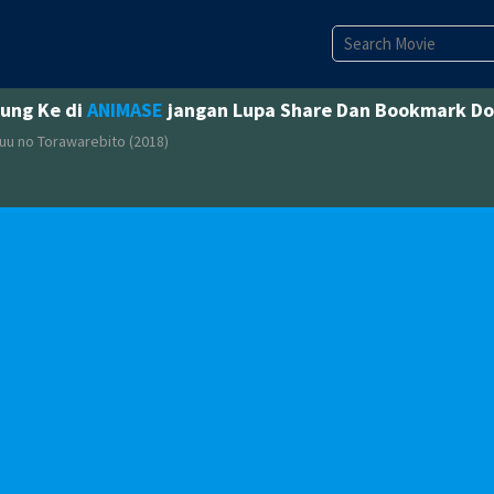
jung Ke di
ANIMASE
jangan Lupa Share Dan Bookmark D
kuu no Torawarebito (2018)