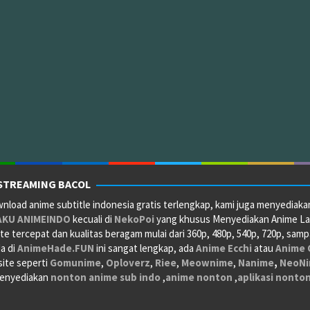
STREAMING BACOL
load anime subtitle indonesia gratis terlengkap, kami juga menyediaka
AKU
ANIMEINDO
kecuali di
NekoPoi
yang khusus Menyediakan Anime Lakn
e tercepat dan kualitas beragam mulai dari 360p, 480p, 540p, 720p, sam
da di
AnimeHade.FUN
ini sangat lengkap, ada
Anime Ecchi
atau
Anime 
site seperti
Gomunime
,
Oploverz
,
Riee
,
Meownime
,
Nanime
,
NeoN
 menyediakan
nonton anime sub indo
,
anime nonton
,
aplikasi nonto