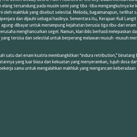
dan elang tersandung pada musim semi yang tiba -tiba mengangkutnya ke k
ni oleh makhluk yang disebut selestial. Melioda, bagaimanapun, terlihat 
penjara dan dijauhi sebagai hasilnya. Sementara itu, Kerajaan Kuil Langit
 agung-dibayar untuk menampung kejahatan berusia tiga ribu-dari enam
berusaha menghancurkan segel. Namun, klan iblis berhasil melepaskan d
yang tersisa dan selestial untuk berperang melawan musuh -musuh me
h satu dari enam ksatria membangkitkan “indura retribution,” binatang
kuatannya yang luar biasa dan kekuatan yang menyeramkan, tujuh dosa da
 bekerja sama untuk mengalahkan makhluk yang mengancam keberadaan