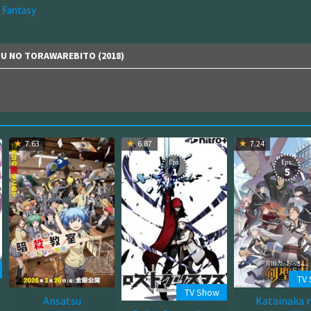
Fantasy
UU NO TORAWAREBITO (2018)
7.63
6.87
7.24
Eps:
Eps:
1
5
TV
TV Show
Ansatsu
Katainaka 