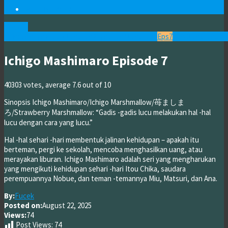
MULTI SERVER
View All
Episodes
EpsProlog
Eps1
Eps2
Eps3
Eps4
Eps5
Eps6
Eps7
Eps8
Eps9
Eps10
E
Ichigo Mashimaro Episode 7
40303
votes, average
7.6
out of 10
Sinopsis Ichigo Mashimaro/Ichigo Marshmallow/苺ましま
ろ/Strawberry Marshmallow: “Gadis -gadis lucu melakukan hal -hal
lucu dengan cara yang lucu.”
Hal -hal sehari -hari membentuk jalinan kehidupan – apakah itu
berteman, pergi ke sekolah, mencoba menghasilkan uang, atau
merayakan liburan. Ichigo Mashimaro adalah seri yang mengharukan
yang mengikuti kehidupan sehari -hari Itou Chika, saudara
perempuannya Nobue, dan teman -temannya Miu, Matsuri, dan Ana.
By:
Fucek
Posted on:
August 22, 2025
Views:
74
Post Views:
74