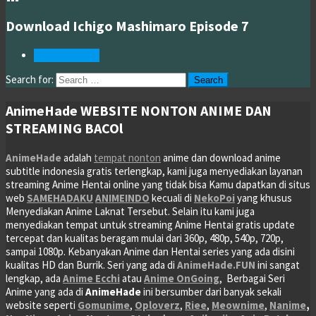
Download Ichigo Mashimaro Episode 7
DOWNLOAD
Search for:
AnimeHade WEBSITE NONTON ANIME DAN
STREAMING BACOl
AnimeHade
adalah
tempat nonton
anime dan download anime
subtitle indonesia gratis terlengkap, kami juga menyediakan layanan
streaming Anime Hentai online yang tidak bisa Kamu dapatkan di situs
web
SAMEHADAKU
ANIMEINDO
kecuali di
NekoPoi
yang khusus
Menyediakan Anime Laknat Tersebut. Selain itu kami juga
menyediakan tempat untuk streaming Anime Hentai gratis update
tercepat dan kualitas beragam mulai dari 360p, 480p, 540p, 720p,
sampai 1080p. Kebanyakan Anime dan Hentai series yang ada disini
kualitas HD dan Burrik. Seri yang ada di
AnimeHade.FUN
ini sangat
lengkap, ada
Anime Ecchi
atau
Anime OnGoing
, Berbagai Seri
Anime yang ada di
AnimeHade
ini bersumber dari banyak sekali
website seperti
Gomunime
,
Oploverz
,
Riee
,
Meownime
,
Nanime
,