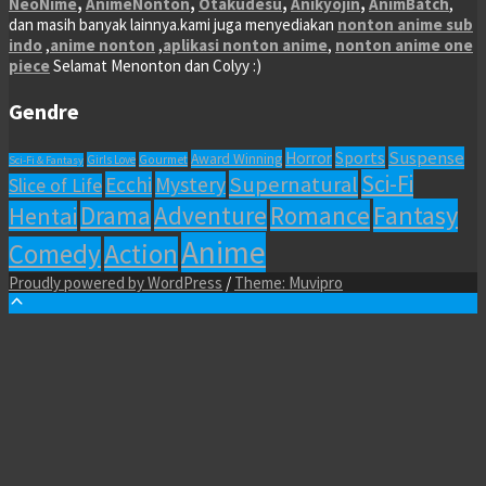
NeoNime
,
AnimeNonton
,
Otakudesu
,
Anikyojin
,
AnimBatch
,
dan masih banyak lainnya.kami juga menyediakan
nonton anime sub
indo
,
anime nonton
,
aplikasi nonton anime
,
nonton anime one
piece
Selamat Menonton dan Colyy :)
Gendre
Sports
Suspense
Horror
Award Winning
Girls Love
Gourmet
Sci-Fi & Fantasy
Sci-Fi
Supernatural
Ecchi
Mystery
Slice of Life
Fantasy
Adventure
Romance
Hentai
Drama
Anime
Comedy
Action
Proudly powered by WordPress
/
Theme: Muvipro