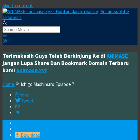
Skip to content
Terimakasih Guys Telah Berkinjung Ke di
ANIMASE
jangan Lupa Share Dan Bookmark Domain Terbaru
kami
animase.xyz
Home
Ichigo Mashimaro Episode 7
Sharer
Tweet
Turn off light
Comments
Download