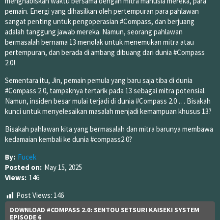
menghabiskan waktu bersama dengan mitra manusia mereka, para
pemain. Energi yang dihasilkan oleh pertempuran para pahlawan
sangat penting untuk pengoperasian #Compass, dan berjuang
adalah tanggung jawab mereka. Namun, seorang pahlawan
bermasalah bernama 13 menolak untuk menemukan mitra atau
pertempuran, dan berada di ambang dibuang dari dunia #Compass
2.0!
Sementara itu, Jin, pemain pemula yang baru saja tiba di dunia
#Compass 2.0, tampaknya tertarik pada 13 sebagai mitra potensial.
Namun, insiden besar mulai terjadi di dunia #Compass 2.0 … Bisakah
kunci untuk menyelesaikan masalah menjadi kemampuan khusus 13?
Bisakah pahlawan kita yang bermasalah dan mitra barunya membawa
kedamaian kembali ke dunia #compass2.0?
By:
Fucek
Posted on:
May 15, 2025
Views:
146
Post Views:
146
DOWNLOAD #COMPASS 2.0: SENTOU SETSURI KAISEKI SYSTEM
EPISODE 6