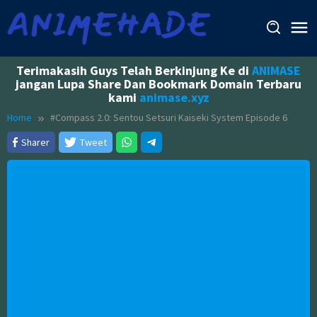
Skip
to
content
Terimakasih Guys Telah Berkinjung Ke di
ANIMASE
jangan Lupa Share Dan Bookmark Domain Terbaru
kami
animase.xyz
Home
#Compass 2.0: Sentou Setsuri Kaiseki System Episode 6
Sharer
Tweet