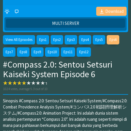
Download
MULTI SERVER
View All Episodes
Eps1
Eps2
Eps3
Eps4
Eps5
Eps6
Eps7
Eps8
Eps9
Eps10
Eps11
Eps12
#Compass 2.0: Sentou Setsuri
Kaiseki System Episode 6
1024
votes, average
5.3
out of 10
Sinopsis #Compass 2.0: Sentou Setsuri Kaiseki System/#Compass2.0:
Combat Providence Analysis System/#コンパス2.0 戦闘摂理解析シ
ステム/#Compass2.0: Animation Project: Ini adalah dunia sistem
analisis pertempuran “Compass 2.0”. Ini adalah ruang seperti mimpi di
mana para pahlawan berkumpul dari banyak dunia yang berbeda