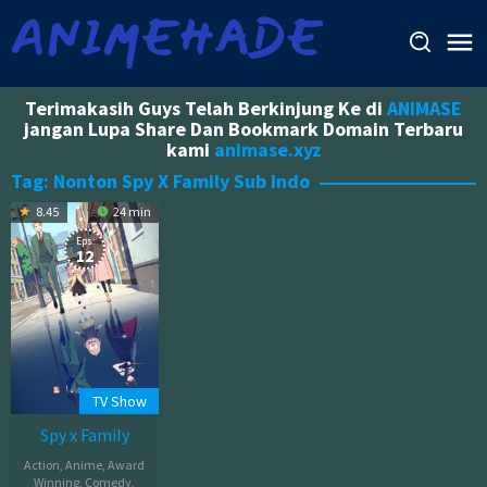
Skip
to
content
Terimakasih Guys Telah Berkinjung Ke di
ANIMASE
jangan Lupa Share Dan Bookmark Domain Terbaru
kami
animase.xyz
Tag:
Nonton Spy X Family Sub Indo
8.45
24 min
Eps:
12
TV Show
Spy x Family
Action
,
Anime
,
Award
Winning
,
Comedy
,