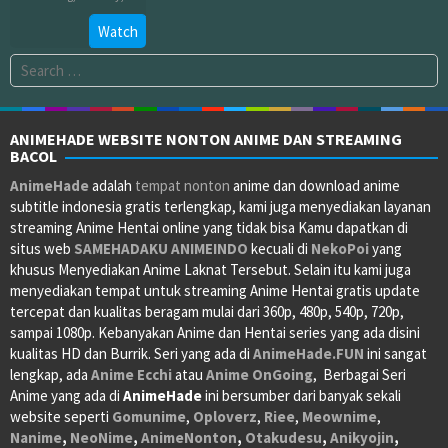
Apr
Watch
09,
Search
2022
for:
ANIMEHADE WEBSITE NONTON ANIME DAN STREAMING
BACOL
AnimeHade
adalah
tempat nonton
anime dan download anime
subtitle indonesia gratis terlengkap, kami juga menyediakan layanan
streaming Anime Hentai online yang tidak bisa Kamu dapatkan di
situs web
SAMEHADAKU
ANIMEINDO
kecuali di
NekoPoi
yang
khusus Menyediakan Anime Laknat Tersebut. Selain itu kami juga
menyediakan tempat untuk streaming Anime Hentai gratis update
tercepat dan kualitas beragam mulai dari 360p, 480p, 540p, 720p,
sampai 1080p. Kebanyakan Anime dan Hentai series yang ada disini
kualitas HD dan Burrik. Seri yang ada di
AnimeHade.FUN
ini sangat
lengkap, ada
Anime Ecchi
atau
Anime OnGoing
, Berbagai Seri
Anime yang ada di
AnimeHade
ini bersumber dari banyak sekali
website seperti
Gomunime
,
Oploverz
,
Riee
,
Meownime
,
Nanime
,
NeoNime
,
AnimeNonton
,
Otakudesu
,
Anikyojin
,