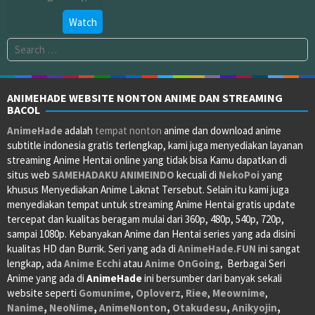
Apr
Watch
09,
Search
2022
for:
ANIMEHADE WEBSITE NONTON ANIME DAN STREAMING
BACOL
AnimeHade
adalah
tempat nonton
anime dan download anime
subtitle indonesia gratis terlengkap, kami juga menyediakan layanan
streaming Anime Hentai online yang tidak bisa Kamu dapatkan di
situs web
SAMEHADAKU
ANIMEINDO
kecuali di
NekoPoi
yang
khusus Menyediakan Anime Laknat Tersebut. Selain itu kami juga
menyediakan tempat untuk streaming Anime Hentai gratis update
tercepat dan kualitas beragam mulai dari 360p, 480p, 540p, 720p,
sampai 1080p. Kebanyakan Anime dan Hentai series yang ada disini
kualitas HD dan Burrik. Seri yang ada di
AnimeHade.FUN
ini sangat
lengkap, ada
Anime Ecchi
atau
Anime OnGoing
, Berbagai Seri
Anime yang ada di
AnimeHade
ini bersumber dari banyak sekali
website seperti
Gomunime
,
Oploverz
,
Riee
,
Meownime
,
Nanime
,
NeoNime
,
AnimeNonton
,
Otakudesu
,
Anikyojin
,