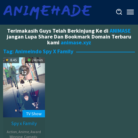
Skip
to
content
Terimakasih Guys Telah Berkinjung Ke di
ANIMASE
jangan Lupa Share Dan Bookmark Domain Terbaru
kami
animase.xyz
Tag:
Animeindo Spy X Family
8.45
24 min
Eps:
12
TV Show
Spy x Family
Action
,
Anime
,
Award
Winning
,
Comedy
,